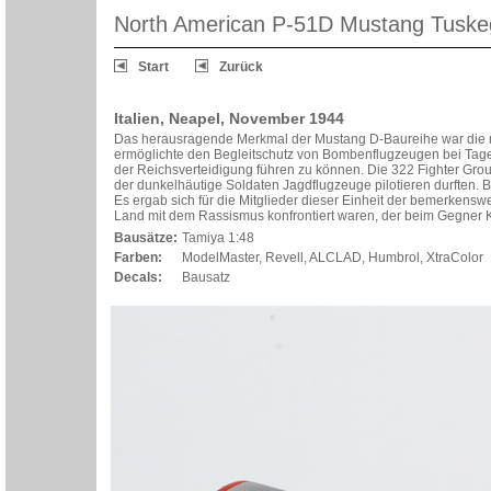
North American P-51D Mustang Tuske
Start
Zurück
Italien, Neapel, November 1944
Das herausragende Merkmal der Mustang D-Baureihe war die m
ermöglichte den Begleitschutz von Bombenflugzeugen bei Tag
der Reichsverteidigung führen zu können. Die 322 Fighter Group,
der dunkelhäutige Soldaten Jagdflugzeuge pilotieren durften.
Es ergab sich für die Mitglieder dieser Einheit der bemerkensw
Land mit dem Rassismus konfrontiert waren, der beim Gegner Ker
Bausätze:
Tamiya 1:48
Farben:
ModelMaster, Revell, ALCLAD, Humbrol, XtraColor
Decals:
Bausatz