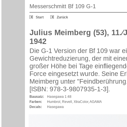
Messerschmitt Bf 109 G-1
Start
Zurück
Julius Meimberg (53), 11.
1942
Die G-1 Version der Bf 109 war 
Gewichtreduzierung, der mit eine
großer Höhe bei Tage einfliegen
Force eingesetzt wurde. Seine Erl
Meimberg unter "Feindberührung.
[ISBN: 978-3-9807935-1-3].
Bausatz:
Hasegawa 1:48
Farben:
Humbrol, Revell, XtraColor, AGAMA
Decals:
Hasegawa