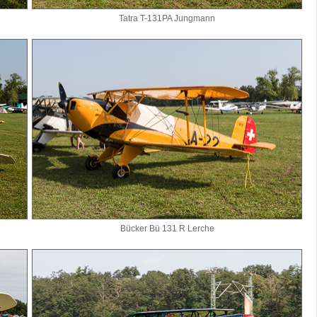
Tatra T-131PA Jungmann
Bücker Bü 131 R Lerche