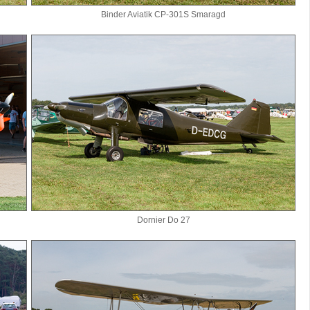
Binder Aviatik CP-301S Smaragd
Dornier Do 27