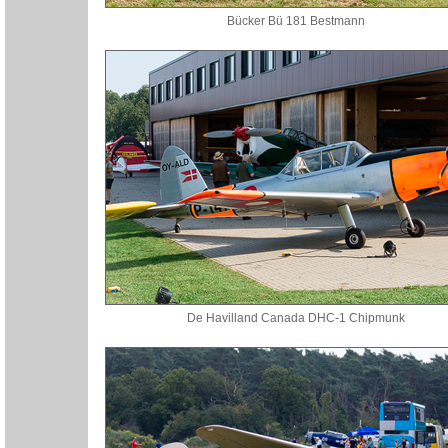
Bücker Bü 181 Bestmann
De Havilland Canada DHC-1 Chipmunk