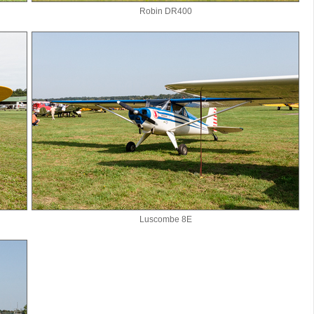
Robin DR400
Luscombe 8E