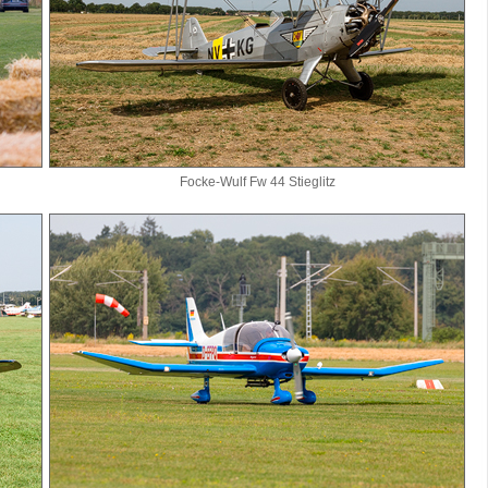
Focke-Wulf Fw 44 Stieglitz